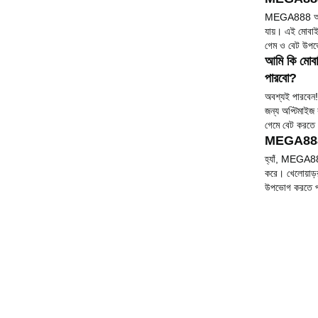
MEGA888 অ্যাপ
যায়। এই মোবাই
গেম ও বেট উপ
আমি কি মো
পারবো?
অবশ্যই পারবেন
জন্য অপ্টিমাইজ
গেমে বেট করতে
MEGA888 কি
হ্যাঁ, MEGA888
করে। খেলোয়াড়
উপভোগ করতে প