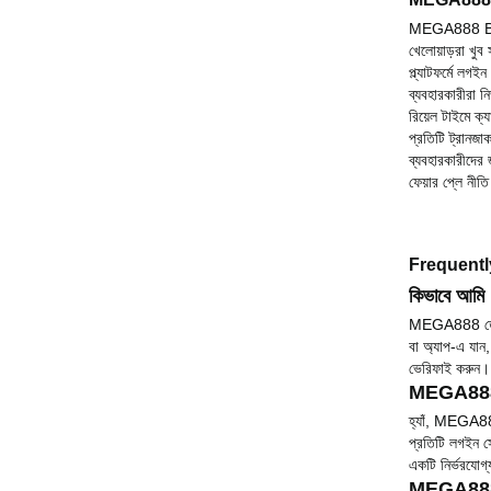
MEGA888 BD বা
খেলোয়াড়রা খু
প্ল্যাটফর্মে লগ
ব্যবহারকারীরা
রিয়েল টাইমে ক
প্রতিটি ট্রানজাক
ব্যবহারকারীদে
ফেয়ার প্লে নীত
Frequentl
কিভাবে আমি
MEGA888 তে অ্য
বা অ্যাপ-এ যান
ভেরিফাই করুন। 
MEGA888 লগ
হ্যাঁ, MEGA888
প্রতিটি লগইন স
একটি নির্ভরযোগ
MEGA888 অ