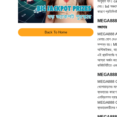
সংযুক্ত হন। ca
দেয়। bd অঞ্চলে
কারণে প্রতিদ
MEGA888 App 
মজাদার
Back To Home
MEGA888 App 
খেলায় যোগ দেওয
সম্পন্ন হয়। 
অপ্টিমাইজড, যা
এই প্ল্যাটফর্মে
আস্থা অর্জন 
কমিউনিটিতে এক
MEGA888 Cas
MEGA888 Casin
খেলোয়াড়দের ম
ব্যবহারের কারণ
এনক্রিপশন দ্বারা
MEGA888 Casi
ব্যবহারকারীদের 
MEGA888 BD 