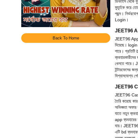
ডিভাইস থেকে যু
মুহূর্তকে করে 
পছন্দ। নির্ভরয
Login।
JEET96 App 
Back To Home
JEET96 App বাং
দিয়েছে। logi
পারে। প্রতিটি b
ব্যবহারকারীদের
খেলতে পারে। J
ইন্টারফেসের জন্
বিশ্বাসযোগ্য গেম
JEET96 Cas
JEET96 Casino 
তৈরি করেছে কার
অভিজ্ঞতা অফার 
যাতে নতুন ব্যবহ
app ব্যবহারের 
যায়। JEET96 
এটি bd ব্যবহার