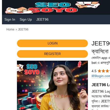
Sign In
Sign Up
JEET96
Home
›
JEET96
JEET96 
LOGIN
ক্যাসিনো
REGISTER
মোবাইল app এ
bet এ এক্সক্লু
4.5
l89login.co
JEET96 Logi
JEET96 Login 
সংযোগের অভিজ্ঞ
সুবিধা। JEET96
ব্যবস্থা কার্য