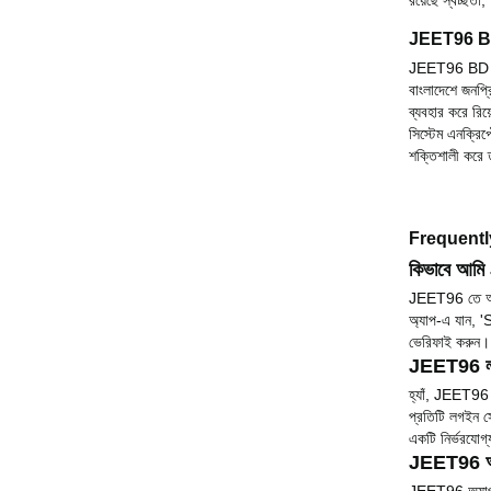
রয়েছে স্বচ্ছতা
JEET96 BD - 
JEET96 BD তার 
বাংলাদেশে জনপ
ব্যবহার করে রিয
সিস্টেম এনক্র
শক্তিশালী করে 
Frequentl
কিভাবে আমি
JEET96 তে অ্যা
অ্যাপ-এ যান, '
ভেরিফাই করুন। 
JEET96 লগই
হ্যাঁ, JEET96 
প্রতিটি লগইন স
একটি নির্ভরযোগ
JEET96 অ্