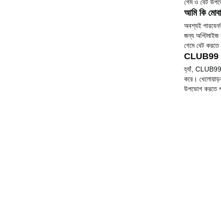
গেম ও বেট উপ
আমি কি মোব
অবশ্যই পারবেন
জন্য অপ্টিমাইজ
গেমে বেট করতে
CLUB99 কি 
হ্যাঁ, CLUB99 
করে। খেলোয়াড়
উপভোগ করতে প