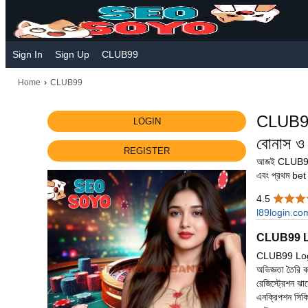
Sign In
Sign Up
CLUB99
Home
›
CLUB99
CLUB99 
LOGIN
বোনাস ও
REGISTER
আজই CLUB99 l
এবং প্রথম bet এ
4.5
l89login.co
CLUB99 Log
CLUB99 Login 
অভিজ্ঞতা তৈরি 
রেজিস্ট্রেশন ঝ
এনক্রিপশন সিকি