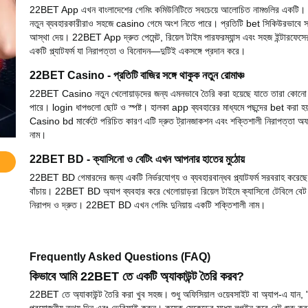
22BET App এখন বাংলাদেশের গেমিং কমিউনিটিতে সবচেয়ে আলোচিত নামগুলির একটি। log
নতুন ব্যবহারকারীরাও সহজে casino গেমে অংশ নিতে পারে। প্রতিটি bet সিকিউরভাবে সম্প
আস্থা দেয়। 22BET App দ্রুত পেমেন্ট, রিয়েল টাইম পারফরম্যান্স এবং সহজ ইন্টারফেস
একটি প্ল্যাটফর্ম যা নিরাপত্তা ও বিনোদন—দুটিই একসঙ্গে প্রদান করে।
22BET Casino - প্রতিটি বাজির সঙ্গে থাকুক নতুন রোমাঞ্চ
22BET Casino নতুন খেলোয়াড়দের জন্য এমনভাবে তৈরি করা হয়েছে যাতে তারা কোনো জ
পারে। login ধাপগুলো ছোট ও স্পষ্ট। হালকা app ব্যবহারের মাধ্যমে পছন্দের bet কর
Casino bd মার্কেটে পরিচিত কারণ এটি দ্রুত ট্রানজাকশন এবং শক্তিশালী নিরাপত্তা অ
নাম।
22BET BD - ক্যাসিনো ও বেটিং এখন আপনার হাতের মুঠোয়
22BET BD গেমারদের জন্য একটি নির্ভরযোগ্য ও ব্যবহারবান্ধব প্ল্যাটফর্ম সরবরাহ কর
বাঁচায়। 22BET BD অ্যাপ ব্যবহার করে খেলোয়াড়রা রিয়েল টাইমে ক্যাসিনো টেবিলে বেট
নিরাপদ ও দ্রুত। 22BET BD এখন গেমিং দুনিয়ায় একটি শক্তিশালী নাম।
Frequently Asked Questions (FAQ)
কিভাবে আমি 22BET তে একটি অ্যাকাউন্ট তৈরি করব?
22BET তে অ্যাকাউন্ট তৈরি করা খুব সহজ। শুধু অফিসিয়াল ওয়েবসাইট বা অ্যাপ-এ যান,