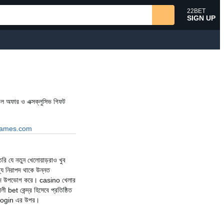
22BET
SIGN UP
ল অফার ও এক্সক্লুসিভ গিফট
games.com
রি যে নতুন খেলোয়াড়রাও খুব
য নিরাপদ থাকে উন্নত
ন্দ উপভোগ করে। casino খেলার
 bet কেন্দ্র হিসেবে প্রতিষ্ঠিত
T Login এর উপর।