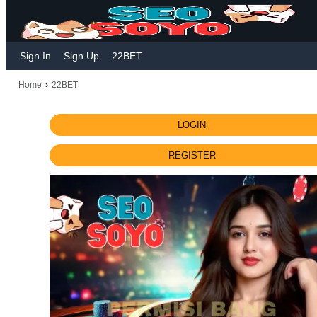
Sign In
Sign Up
22BET
Home
›
22BET
LOGIN
REGISTER